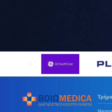
Τμήμα
Μαγνητι