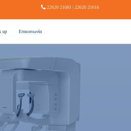
22620 21681
|
22620 21616
k up
Επικοινωνία