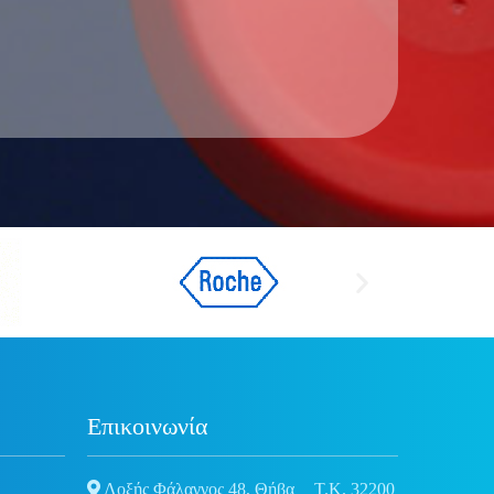
Επικοινωνία
Λοξής Φάλαγγος 48, Θήβα
Τ.Κ. 32200