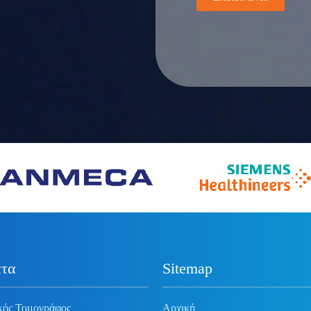
τα
Sitemap
κός Τομογράφος
Αρχική