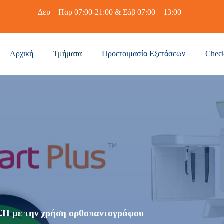
Δευ – Παρ 07:00-21:00 & Σάβ 07:00 – 13:00
Αρχική
Τμήματα
Προετοιμασία Εξετάσεων
Chec
ε την χρήση ορθοπαντογράφου