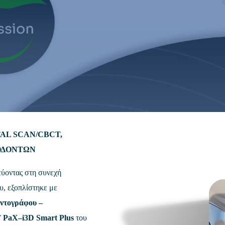
TAL SCAN
/
CBCT,
ΟΔΟΝΤΩΝ
εύοντας στη συνεχή
υ, εξοπλίστηκε με
ντογράφου –
T
PaX
–
i
3
D
Smart
Plus
του