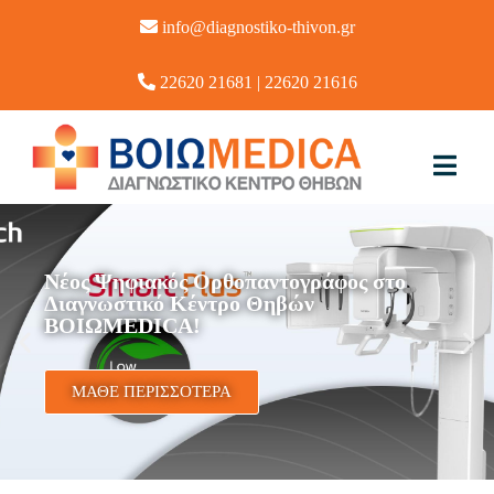
info@diagnostiko-thivon.gr
22620 21681
|
22620 21616
Νέος Ψηφιακός Ορθοπαντογράφος στο
Διαγνωστικό Κέντρο Θηβών
ΒΟΙΩMEDICA!
ΜΑΘΕ ΠΕΡΙΣΣΟΤΕΡΑ