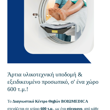
Άρτια υλικοτεχνική υποδομή &
εξειδικευμένο προσωπικό, σ' ένα χώρο
600 τ.μ.!
Το
Διαγνωστικό Κέντρο Θηβών
ΒΟΙΩMEDICA
στεγάζεται σε κτίριο
600 τ.μ
., ως ένα
σύγχρονο
, από κάθε